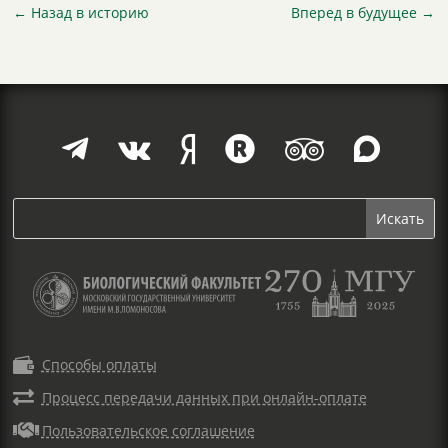
←
Назад в историю
Вперед в будущее
→







Способы оплаты

Процесс передачи данных при онлайн-оплате

Пользовательское соглашение