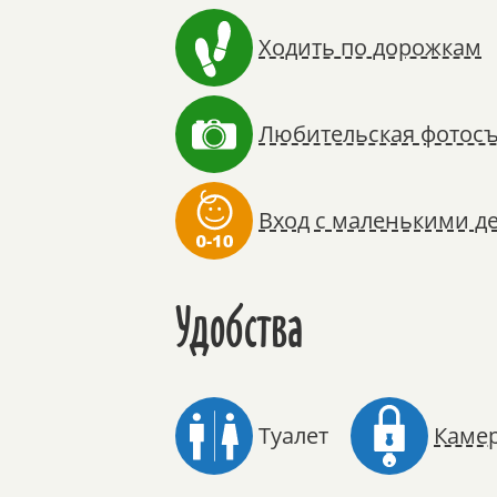
Ходить по дорожкам
Любительская фотос
Вход с маленькими д
Удобства
Туалет
Каме