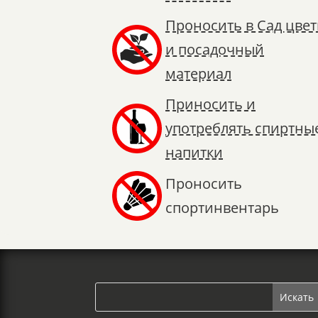
Проносить в Сад цве
и посадочный
материал
Приносить и
употреблять спиртны
напитки
Проносить
спортинвентарь