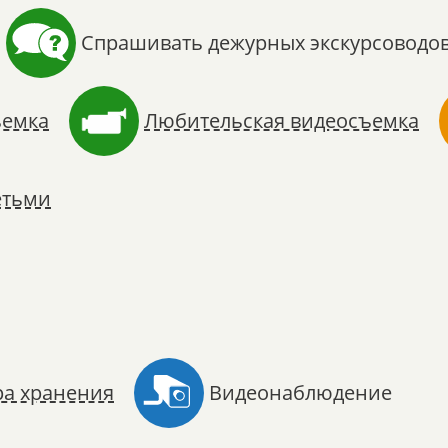
Спрашивать дежурных экскурсоводо
ъемка
Любительская видеосъемка
етьми
ра хранения
Видеонаблюдение