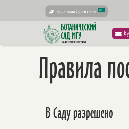
их 3
Территории Сада и сайты
Ку
Правила по
В Саду разрешено