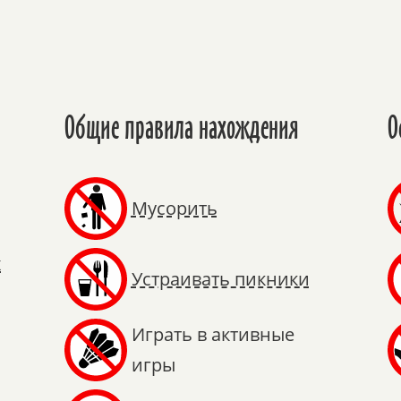
Общие правила нахождения
О
Мусорить
х
Устраивать пикники
Играть в активные
игры