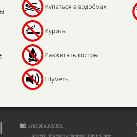
Купаться в водоёмах
ты
Курить
Разжигать костры
е
Шуметь

Способы оплаты
Процесс передачи данных при онлайн-