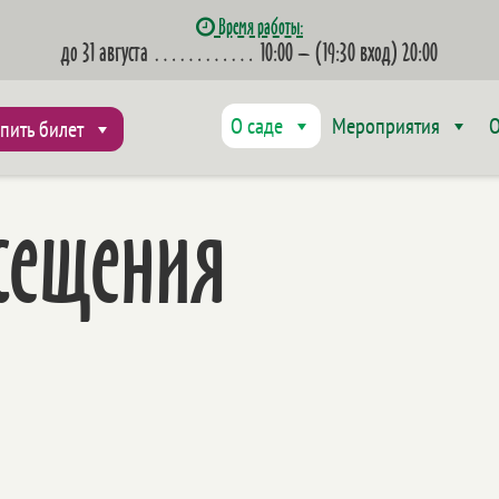
Время работы:
до 31 августа
…………
10:00 – (19:30 вход) 20:00
О саде
Мероприятия
О
пить билет
сещения