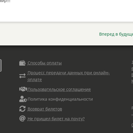
ир!!!
Вперед в будущ

Способы оплаты
Процесс передачи данных при онлайн-
Б

оплате

Пользовательское соглашение

Политика конфиденциальности

Возврат билетов
v

Не пришел билет на почту?