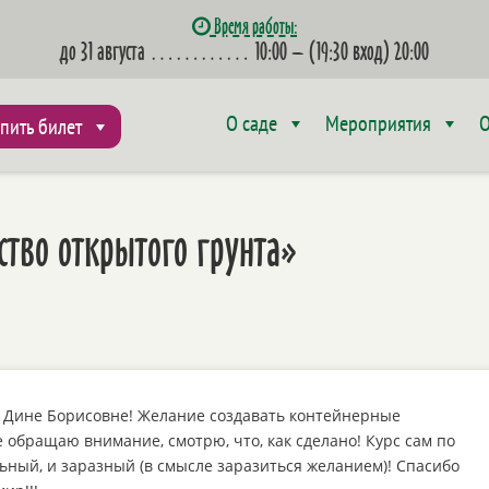
Время работы:
до 31 августа
…………
10:00 – (19:30 вход) 20:00
О саде
Мероприятия
О
пить билет
ство открытого грунта»
 Дине Борисовне! Желание создавать контейнерные
 обращаю внимание, смотрю, что, как сделано! Курс сам по
льный, и заразный (в смысле заразиться желанием)! Спасибо