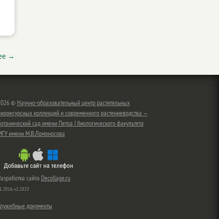
ее
→
2026 ©
Научно-образовательный центр растительных
биоресурсных коллекций и современного растениеводства —
отанический сад имени Петра I биологического факультета
МГУ имени М.В.Ломоносова
Разработка сайта
Decollage.ru
1.2016, v2.2023
Служебные документы