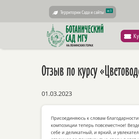
их 3
Территории Сада и сайты
Ку
Отзыв по курсу «Цветовод
01.03.2023
Присоединяюсь к словам благодарности
композиции теперь повсеместное! Везде
себе и деликатный, и яркий, и увлекате