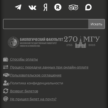







Способы оплаты

Процесс передачи данных при онлайн-оплате

Пользовательское соглашение

Политика конфиденциальности

Возврат билетов

Не пришел билет на почту?