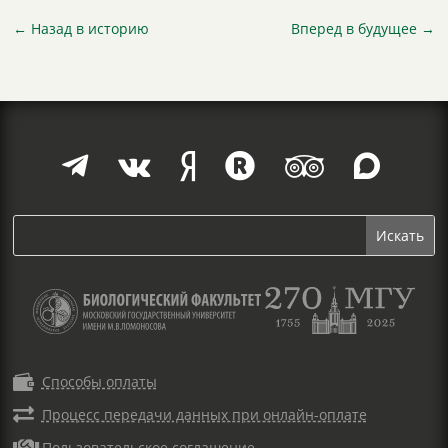
←
Назад в историю
Вперед в будущее
→







Способы оплаты

Процесс передачи данных при онлайн-оплате

Пользовательское соглашение