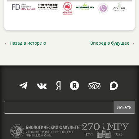
←
Назад в историю
Вперед в будущее
→





