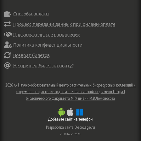

Способы оплаты

Процесс передачи данных при онлайн-оплате

Пользовательское соглашение

Политика конфиденциальности

Возврат билетов

Не пришел билет на почту?
2026 ©
Научно-образовательный центр растительных биоресурсных коллекций и
современного растениеводства — Ботанический сад имени Петра I
биологического факультета МГУ имени М.В.Ломоносова
Разработка сайта
Decollage.ru
v1.2016, v2.2023