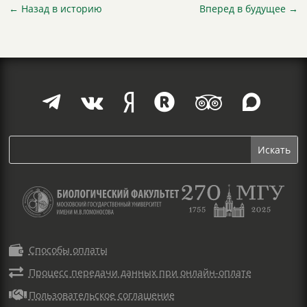
←
Назад в историю
Вперед в будущее
→







Способы оплаты

Процесс передачи данных при онлайн-оплате

Пользовательское соглашение