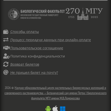

Способы оплаты

Процесс передачи данных при онлайн-оплате

Пользовательское соглашение

Политика конфиденциальности

Возврат билетов

Не пришел билет на почту?
2026 ©
Научно-образовательный центр растительных биоресурсных коллекций и
современного растениеводства — Ботанический сад имени Петра I биологического
факультета МГУ имени М.В.Ломоносова