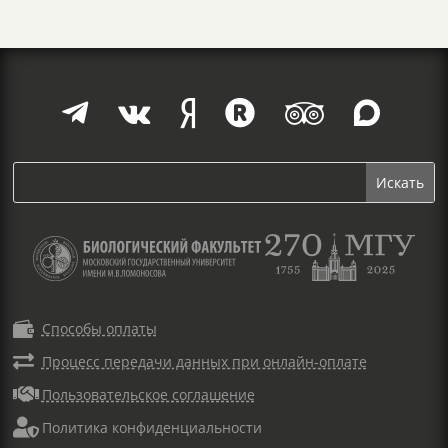







Способы оплаты

Процесс передачи данных при онлайн-оплате

Пользовательское соглашение

Политика конфиденциальности