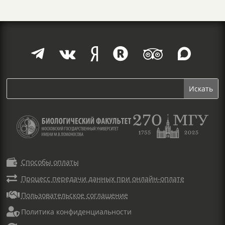







Способы оплаты

Процесс передачи данных при онлайн-оплате

Пользовательское соглашение

Политика конфиденциальности