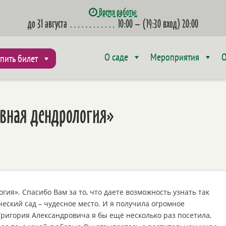
Время работы:
до 31 августа
…………
10:00 – (19:30 вход) 20:00
О саде
Мероприятия
О
пить билет
ивная дендрология»
ия». Спасибо Вам за то, что даете возможность узнать так
ский сад – чудесное место. И я получила огромное
 Григория Александровича я бы ещё несколько раз посетила,