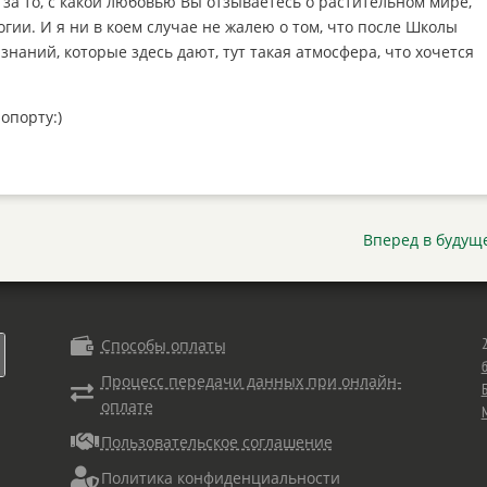
 за то, с какой любовью Вы отзываетесь о растительном мире,
гии. И я ни в коем случае не жалею о том, что после Школы
знаний, которые здесь дают, тут такая атмосфера, что хочется
опорту:)
Вперед в будущ

Способы оплаты
Процесс передачи данных при онлайн-
Б

оплате

Пользовательское соглашение

Политика конфиденциальности