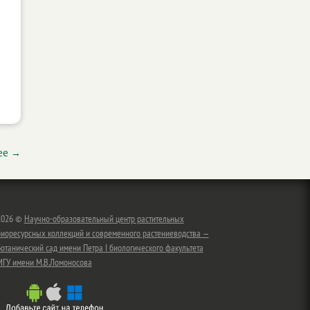
ее
→
2026 ©
Научно-образовательный центр растительных
биоресурсных коллекций и современного растениеводства —
отанический сад имени Петра I биологического факультета
МГУ имени М.В.Ломоносова