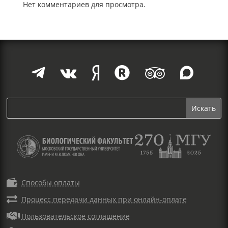
Нет комментариев для просмотра.







Способы оплаты

Процесс передачи данных при онлайн-оплате

Пользовательское соглашение