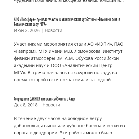
чудесная компания, атмосфера взаимопомощи и...
АНО «Ноосфера» приняло участие в экологическом субботнике «Весенний день в
Ботаническом саду МГУ»
Июн 2, 2026
|
Новости
Участниками мероприятия стали АО «ИЭПИ», ПАО
«Газпром», МГУ имени М.В. Ломоносова, Институт
физики атмосферы им. А.М. Обухова Российской
академии наук и ООО «Аналитический Центр
МГУ». Встреча началась с экскурсии по саду, во
время которой гости познакомились с одной...
Сотрудники GARNIER провели субботник в Саду
Дек 8, 2018
|
Новости
В течение двух часов на холодном ветру
добровольцы выносили дубовые бревна и ветки из
оврага в дендрарии. Эти работы можно было