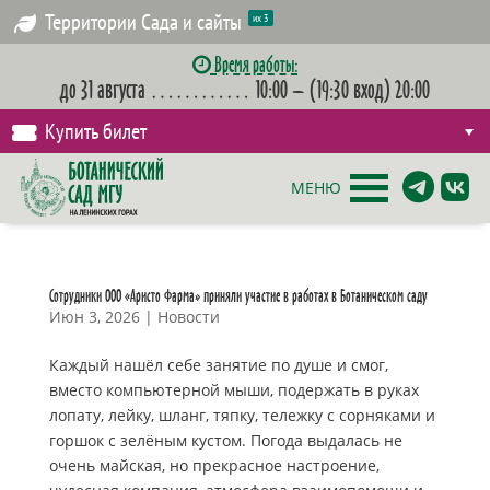
Территории Сада и сайты
их 3
Время работы:
до 31 августа
…………
10:00 – (19:30 вход) 20:00
Купить билет
МЕНЮ
Сотрудники ООО «Аристо Фарма» приняли участие в работах в Ботаническом саду
Июн 3, 2026
|
Новости
Каждый нашёл себе занятие по душе и смог,
вместо компьютерной мыши, подержать в руках
лопату, лейку, шланг, тяпку, тележку с сорняками и
горшок с зелёным кустом. Погода выдалась не
очень майская, но прекрасное настроение,