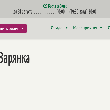
Время работы:
до 31 августа
…………
10:00 – (19:30 вход) 20:00
О саде
Мероприятия
О
пить билет
Зарянка