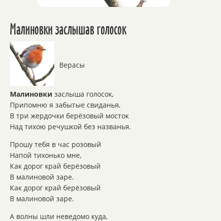
Малиновки заслышав голосок
Верасы
Малиновки
заслыша голосок,
Припомню я забытые свиданья,
В три жердочки берёзовый мосток
Над тихою речушкой без названья.
Прошу тебя в час розовый
Напой тихонько мне,
Как дорог край берёзовый
В малиновой заре.
Как дорог край берёзовый
В малиновой заре.
А волны шли неведомо куда,