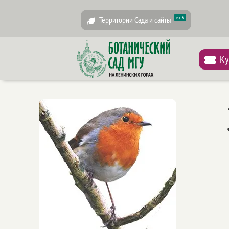
их 3
Территории Сада и сайты
Ку