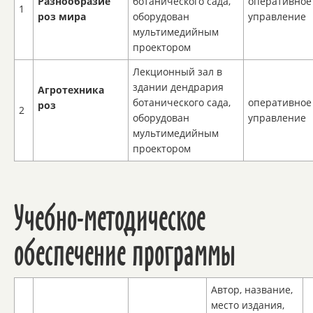
Разнообразие
ботанического сада,
оперативное
1
роз мира
оборудован
управление
мультимедийным
проектором
Лекционный зал в
здании дендрария
Агротехника
ботанического сада,
оперативное
роз
2
оборудован
управление
мультимедийным
проектором
Учебно-методическое
обеспечение программы
Автор, название,
место издания,