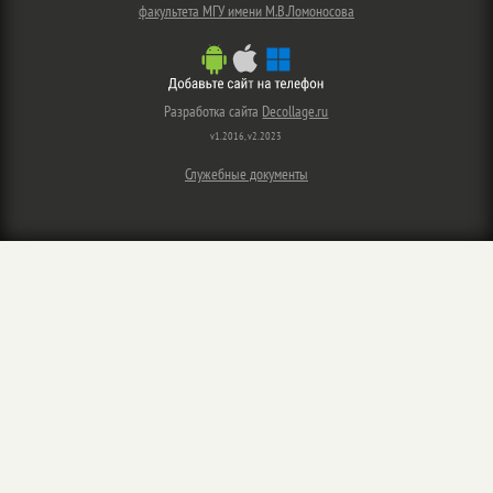
факультета МГУ имени М.В.Ломоносова
Разработка сайта
Decollage.ru
v1.2016, v2.2023
Служебные документы