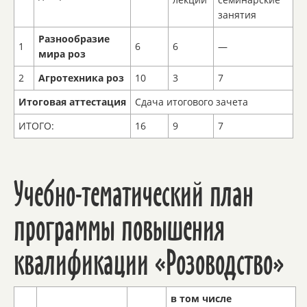
занятия
Разнообразие
1
6
6
—
мира роз
2
Агротехника роз
10
3
7
Итоговая аттестация
Сдача итогового зачета
ИТОГО:
16
9
7
Учебно-тематический план
программы повышения
квалификации «Розоводство»
в том числе