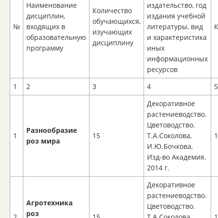
Наименование
издательство, год
Количество
дисциплин,
издания учебной
обучающихся,
№
входящих в
литературы, вид
изучающих
образовательную
и характеристика
дисциплину
программу
иных
информационных
ресурсов
1
2
3
4
5
Декоративное
растениеводство.
Цветоводство.
Разнообразие
1
15
Т.А.Соколова,
1
роз мира
И.Ю.Бочкова,
Изд-во Академия.
2014 г.
Декоративное
растениеводство.
Агротехника
Цветоводство.
роз
2
15
Т.А.Соколова,
1