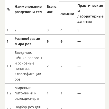
Практические
Наименование
Всего,
№
и
разделов и тем
час.
лекции
лабораторные
занятия
1
2
3
4
5
Разнообразие
1
6
6
—
мира роз
Введение.
Общие вопросы
и основные
1.1
2
2
—
понятия.
Классификации
роз
Мировые
1.2
питомники и
1
1
—
селекционеры
Подбор роз для