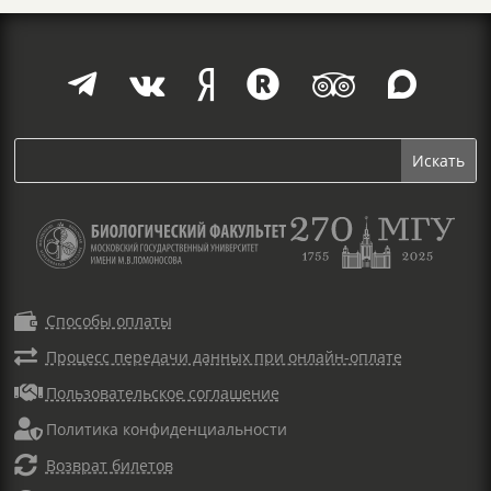







Способы оплаты

Процесс передачи данных при онлайн-оплате

Пользовательское соглашение

Политика конфиденциальности

Возврат билетов