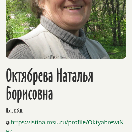
Октябрева Наталья
Борисовна
Н.с., к.б.н.
https://istina.msu.ru/profile/OktyabrevaN
B/