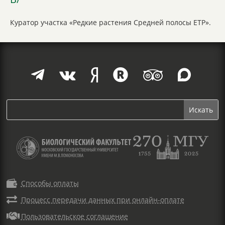
Куратор участка «Редкие растения Средней полосы ЕТР».







Способы оплаты

Процесс передачи данных при онлайн-оплате

Пользовательское соглашение