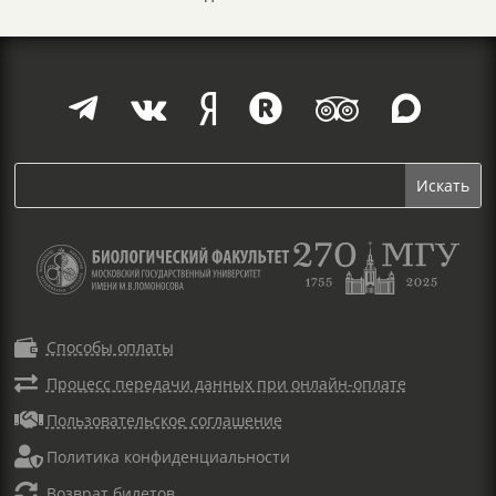







Способы оплаты

Процесс передачи данных при онлайн-оплате

Пользовательское соглашение

Политика конфиденциальности

Возврат билетов