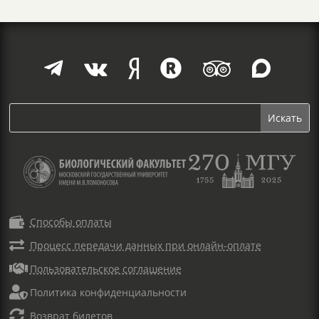







Способы оплаты

Процесс передачи данных при онлайн-оплате

Пользовательское соглашение

Политика конфиденциальности

Возврат билетов