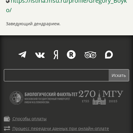
https://istina.msu.ru/profile/Gregory_Boyk
o/
Заведующий дендрарием.







Способы оплаты

Процесс передачи данных при онлайн-оплате