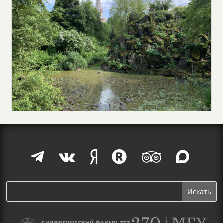





