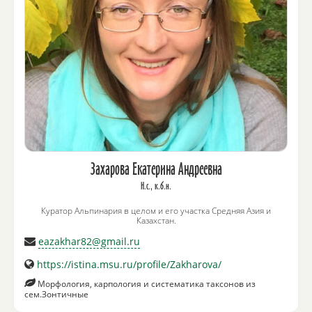
Захарова Екатерина Андреевна
Н.с., к.б.н.
Куратор Альпинария в целом и его участка Средняя Азия и
Казахстан.
eazakhar82@gmail.ru
https://istina.msu.ru/profile/Zakharova/
Морфология, карпология и систематика таксонов из
сем.Зонтичные