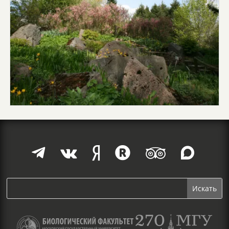





