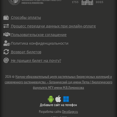

Способы оплаты

Процесс передачи данных при онлайн-оплате

Пользовательское соглашение

Политика конфиденциальности

Возврат билетов

Не пришел билет на почту?
2026 ©
Научно-образовательный центр растительных биоресурсных коллекций и
современного растениеводства — Ботанический сад имени Петра I биологического
факультета МГУ имени М.В.Ломоносова
Разработка сайта
Decollage.ru