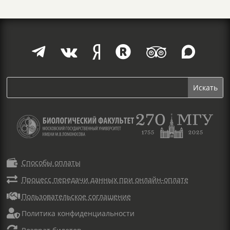







Способы оплаты

Процесс передачи данных при онлайн-оплате

Пользовательское соглашение

Политика конфиденциальности