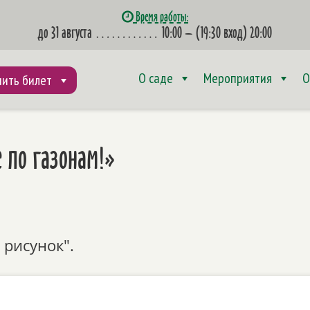
Время работы:
до 31 августа
…………
10:00 – (19:30 вход) 20:00
О саде
Мероприятия
О
пить билет
е по газонам!»
 рисунок".