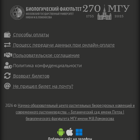

Способы оплаты

Процесс передачи данных при онлайн-оплате

Пользовательское соглашение

Политика конфиденциальности

Возврат билетов

Не пришел билет на почту?
2026 ©
Научно-образовательный центр растительных биоресурсных коллекций и
современного растениеводства — Ботанический сад имени Петра I
биологического факультета МГУ имени М.В.Ломоносова