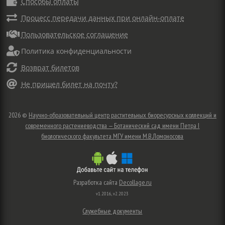

Способы оплаты

Процесс передачи данных при онлайн-оплате

Пользовательское соглашение

Политика конфиденциальности

Возврат билетов

Не пришел билет на почту?
2026 ©
Научно-образовательный центр растительных биоресурсных коллекций и
современного растениеводства — Ботанический сад имени Петра I
биологического факультета МГУ имени М.В.Ломоносова
Разработка сайта
Decollage.ru
v1.2016, v2.2023
Служебные документы