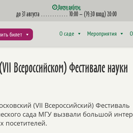
Время работы:
до 31 августа
…………
10:00 – (19:30 вход) 20:00
О саде
Мероприятия
О
пить билет
 (VII Всероссийском) Фестивале науки
осковский (VII Всероссийский) Фестиваль
еского сада МГУ вызвали большой интер
х посетителей.