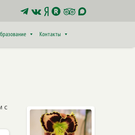






бразование
Контакты
м с