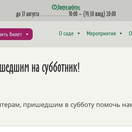
Время работы:
до 31 августа
…………
10:00 – (19:30 вход) 20:00
О саде
Мероприятия
О
пить билет
ишедшим на субботник!
нтерам, пришедшим в субботу помочь на