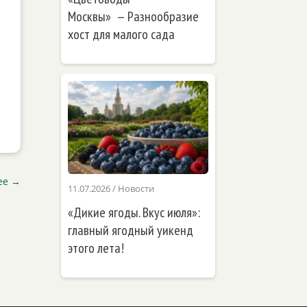
Москвы» — Разнообразие
хост для малого сада
ее
→
11.07.2026
/
Новости
«Дикие ягоды. Вкус июля»:
главный ягодный уикенд
этого лета!