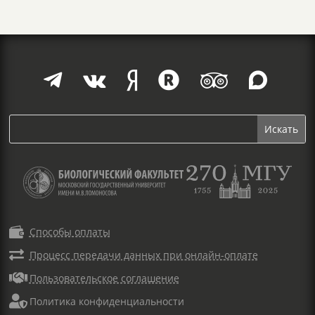







Способы оплаты

Процесс передачи данных при онлайн-оплате

Пользовательское соглашение

Политика конфиденциальности